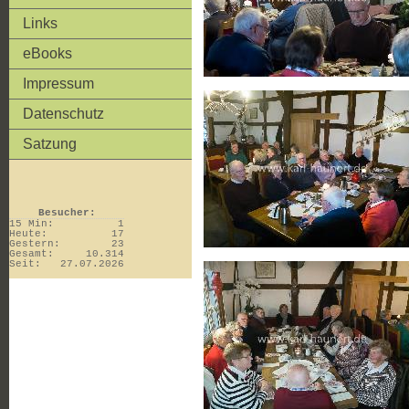
Links
eBooks
Impressum
Datenschutz
Satzung
Besucher:
15 Min:
1
Heute:
17
Gestern:
23
Gesamt:
10.314
Seit:
27.07.2026