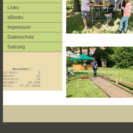
Links
eBooks
Impressum
Datenschutz
Satzung
Besucher:
15 Min:
2
Heute:
22
Gestern:
19
Gesamt:
10.256
Seit:
27.07.2026