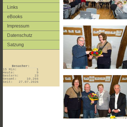
Links
eBooks
Impressum
Datenschutz
Satzung
Besucher:
15 Min:
1
Heute:
9
Gestern:
23
Gesamt:
10.266
Seit:
27.07.2026