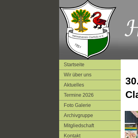
Startseite
Wir über uns
30
Aktuelles
Cl
Termine 2026
Foto Galerie
Archivgruppe
Mitgliedschaft
Kontakt