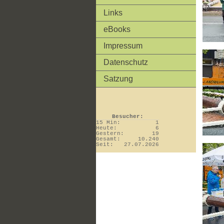
Links
eBooks
Impressum
Datenschutz
Satzung
Besucher:
15 Min:
1
Heute:
6
Gestern:
19
Gesamt:
10.240
Seit:
27.07.2026