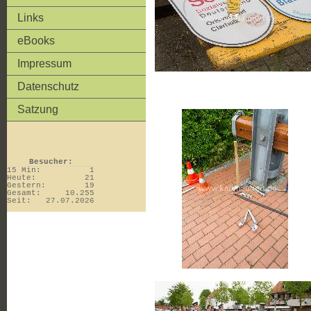
Links
eBooks
Impressum
Datenschutz
Satzung
Besucher:
15 Min:
1
Heute:
21
Gestern:
19
Gesamt:
10.255
Seit:
27.07.2026