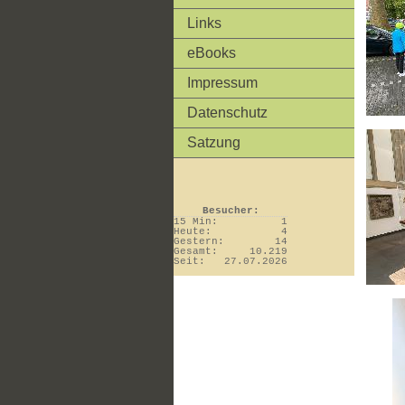
Links
eBooks
Impressum
Datenschutz
Satzung
Besucher:
15 Min:
1
Heute:
4
Gestern:
14
Gesamt:
10.219
Seit:
27.07.2026