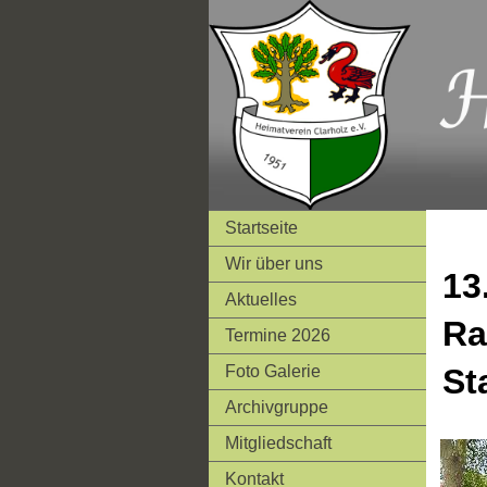
Startseite
Wir über uns
13
Aktuelles
Ra
Termine 2026
Foto Galerie
St
Archivgruppe
Mitgliedschaft
Kontakt