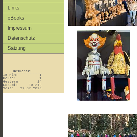
Links
eBooks
Impressum
Datenschutz
Satzung
Besucher:
15 Min:
1
Heute:
1
Gestern:
14
Gesamt:
10.216
Seit:
27.07.2026