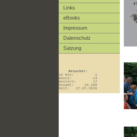
Links
eBooks
Impressum
Datenschutz
Satzung
Besucher:
15 Min:
1
Heute:
14
Gestern:
17
Gesamt:
10.288
Seit:
27.07.2026