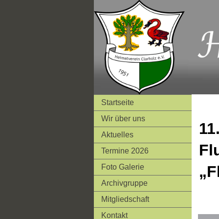
Startseite
Wir über uns
11
Aktuelles
Fl
Termine 2026
Foto Galerie
„F
Archivgruppe
Mitgliedschaft
Kontakt