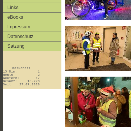
Links
eBooks
Impressum
Datenschutz
Satzung
Besucher:
15 Min:
1
Heute:
2
Gestern:
17
Gesamt:
10.276
Seit:
27.07.2026