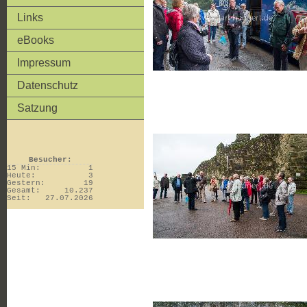
Links
eBooks
Impressum
Datenschutz
Satzung
Besucher:
15 Min:
1
Heute:
3
Gestern:
19
Gesamt:
10.237
Seit:
27.07.2026